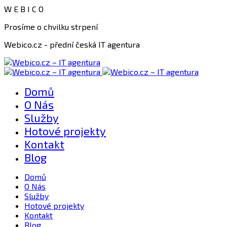
W
E
B
I
C
O
Prosíme o chvilku strpení
Webico.cz - přední česká IT agentura
Domů
O Nás
Služby
Hotové projekty
Kontakt
Blog
Domů
O Nás
Služby
Hotové projekty
Kontakt
Blog