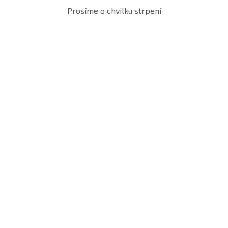
Prosíme o chvilku strpení
Spolupráce
Jak probíhá spolupráce ?
Kontaktujte nás
Neváhejte nás kontaktovat e-mailem nebo
telefonicky. Jsme připraveni odpovídat na Vaše
dotazy a poskytnout podrobné informace o našich
službách.