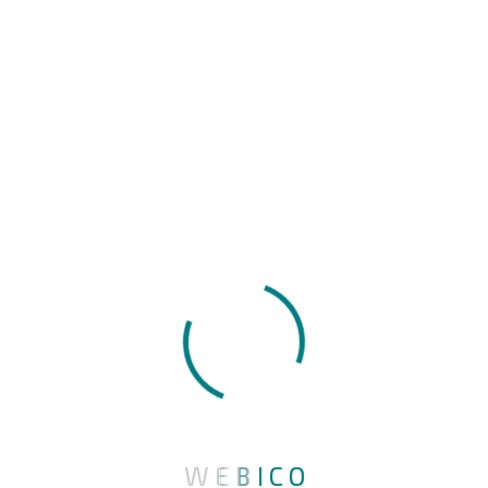
Kontaktujte nás telefonicky nebo emailem
Volejte +420 725 815 814, nebo pište na
info@webico.cz
Webico.cz
W
E
B
I
C
O