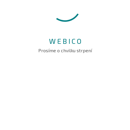
Categories
W
E
B
I
C
O
Uncategorized
Prosíme o chvilku strpení
Meta
Přihlásit se
Zdroj kanálů (příspěvky)
Kanál komentářů